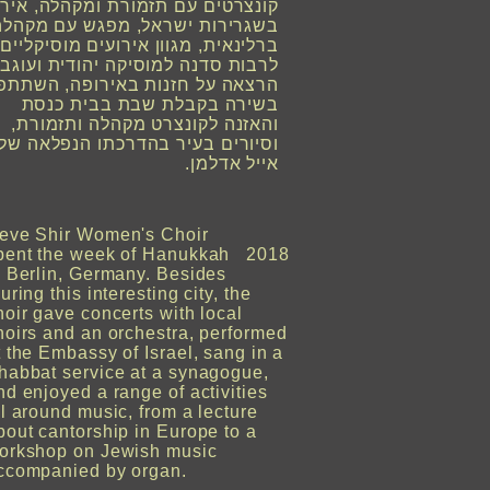
קונצרטים עם תזמורת ומקהלה, אירו
בשגרירות ישראל, מפגש עם מקהלה
ברלינאית, מגוון אירועים מוסיקליים
לרבות סדנה למוסיקה יהודית ועוגב,
הרצאה על חזנות באירופה, השתתפ
בשירה בקבלת שבת בבית כנסת
והאזנה לקונצרט מקהלה ותזמורת,
וסיורים בעיר בהדרכתו הנפלאה של
אייל אדלמן.
eve Shir Women's Choir
pent the week of Hanukkah 2018
n Berlin, Germany. Besides
ouring this interesting city, the
hoir gave concerts with local
hoirs and an orchestra, performed
t the Embassy of Israel, sang in a
habbat service at a synagogue,
nd enjoyed a range of activities
ll around music, from a lecture
bout cantorship in Europe to a
orkshop on Jewish music
ccompanied by organ.