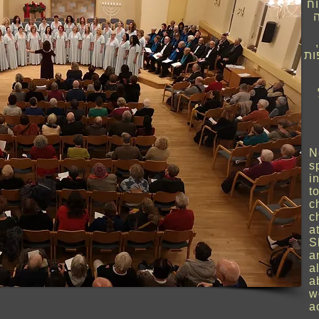
ח
ות
N
s
i
t
c
c
a
S
a
a
a
w
a