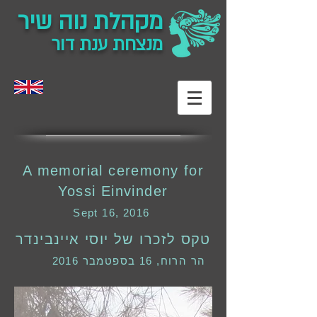
מקהלת נוה שיר
מנצחת ענת דור
A memorial ceremony for
Yossi Einvinder
Sept 16, 2016
טקס לזכרו של יוסי איינבינדר
הר הרוח, 16 בספטמבר 2016