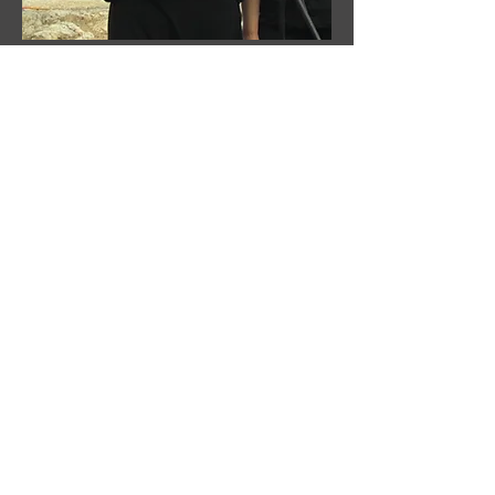
...עוד