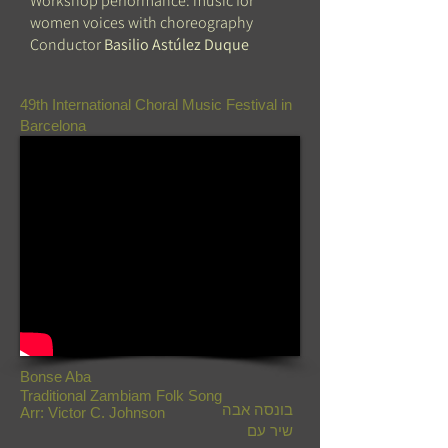
Workshop performance: music for
women voices with choreography
Conductor
Basilio Astúlez Duque
49th International Choral Music Festival in
Barcelona
Bonse Aba
Traditional Zambiam Folk Song
בונסה אבה
Arr: Victor C. Johnson
שיר עם