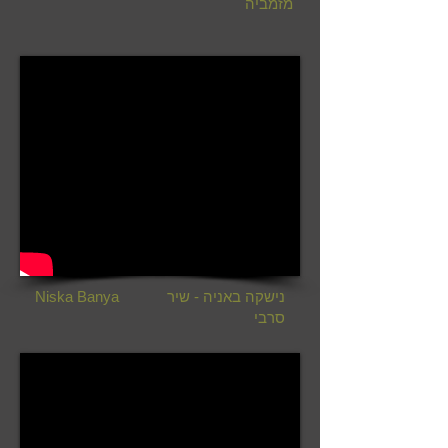
מזמביה
נישקה באניה - שיר
Niska Banya
סרבי