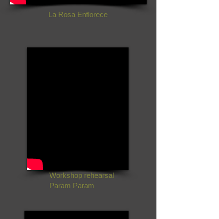
La Rosa Enflorece
Workshop rehearsal
Param Param