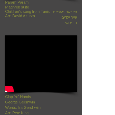
Param Param
Maghreb suite
Children's song from Tunis
פאראם פאראם
Arr: David Azurza
שיר ילדים
טוניסאי
Clap Yo' Hands
George Gershwin
Words: Ira Gershwiin
Arr: Pete King