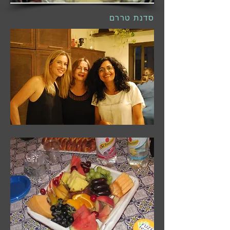
סדנת טררם