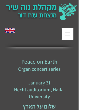
מקהלת נוה שיר
מנצחת ענת דור
Peace on Earth
Organ concert series
January 31
Hecht auditorium, Haifa
University
שלום על הארץ