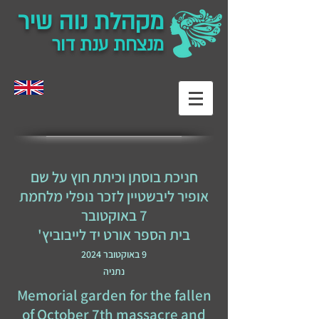
מקהלת נוה שיר
מנצחת ענת דור
חניכת בוסתן וכיתת חוץ על שם
אופיר ליבשטיין לזכר נופלי מלחמת
7 באוקטובר
בית הספר אורט יד לייבוביץ'
9 באוקטובר 2024
נתניה
Memorial garden for the fallen
of October 7th massacre and