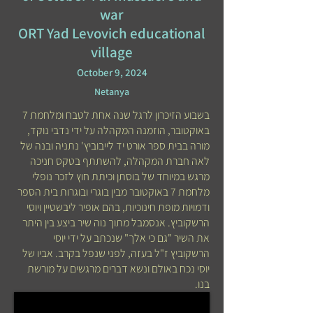
war
ORT Yad Levovich educational
village
October 9, 2024
Netanya
בשבוע הזיכרון לרגל שנה אחת לטבח ומלחמת 7
באוקטובר, הוזמנה המקהלה על ידי נדבי נוקד,
מורה בבית ספר אורט יד לייבוביץ' נתניה ובנה של
לאה חברת המקהלה, להשתתף בטקס חניכה
מרגש במיוחד של בוסתן וכיתת חוץ לזכר נופלי
מלחמת 7 באוקטובר מבין בוגרי ובוגרות בית הספר
ודמויות מופת חינוכיות, בהם אופיר ליבשטיין ויוסי
הרשקוביץ. אנסמבל מתוך נוה שיר ביצע בין היתר
את השיר "גם כי אלך" שנכתב על ידי יוסי
הרשקוביץ ז"ל בעזה, לפני שנפל בקרב. אביו של
יוסי נכח באולם ונשא דברים מרגשים על מורשת
בנו.